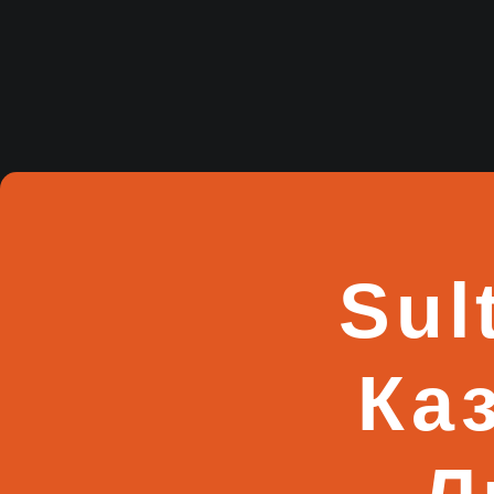
Sul
Ка