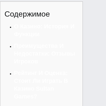
Содержимое
О Казино: История И
Функции
Преимущества И
Недостатки: Отзывы
Игроков
Рейтинг И Оценка:
Стоит Ли Играть В
Казино Sultan
Games?