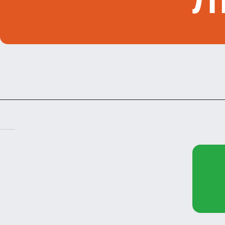
Л
Казино Sultan Games – Рейтинг и отзывы игроков