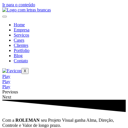
Ir para o conteúdo
Home
Empresa
Serviços
Cases
Clientes
Portfolio
Blog
Contato
X
Play
Play
Play
Previous
Next
Com a
ROLEMAN
seu Projeto Visual ganha Alma, Direção,
Controle e Valor de longo prazo.