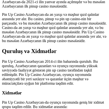
Azərbaycan-da 2021-ci ilin yanvar ayında açılmışdır və bu məsələn
Azərbaycanın ilk pinup casino məsələsidir.
Pin Up Casino Azərbaycan-da ən yaxşı və məşhur qızıl qalınlar
arasında yer alır. Bu casino, pinup və pin up casino-nin bir
parçasıdır, və bu məsələn Azərbaycanın ilk pinup casino məsələsidir.
Casino-da ən yaxşı və məşhur qızıl qalınlar arasında yer alır, və bu
məsələn Azərbaycanın ilk pinup casino məsələsidir. Pin Up Casino
Azərbaycan-da ən yaxşı və məşhur qızıl qalınlar arasında yer alır, və
bu məsələn Azərbaycanın ilk pinup casino məsələsidir.
Quruluş və Xidmətlər
Pin Up Casino Azərbaycan 2014-ci ilin baharında qurulub. Bu
quruluş, Azərbaycanın qazanları və oyunçu rayonunda yüksək
səviyyədə faaliyyət göstərən pin up casino tərəfindən təşkil
edilmişdir. Pin Up Casino Azərbaycan, oyunçu rayonunda
əhəmiyyətli bir yeri saxlayır və qazanlar üçün məşhur və
müraciətçilərə uyğun bir platforma təqdim edir.
Xidmətlər
Pin Up Casino Azərbaycan-da oyunçu rayonunda geniş bir xidmət
qrupu təqdim edilir. Bu xidmətlər arasında: