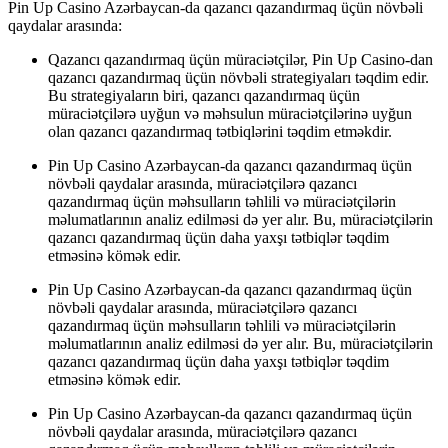
Pin Up Casino Azərbaycan-da qazancı qazandırmaq üçün növbəli
qaydalar arasında:
Qazancı qazandırmaq üçün müraciətçilər, Pin Up Casino-dan
qazancı qazandırmaq üçün növbəli strategiyaları təqdim edir.
Bu strategiyaların biri, qazancı qazandırmaq üçün
müraciətçilərə uyğun və məhsulun müraciətçilərinə uyğun
olan qazancı qazandırmaq tətbiqlərini təqdim etməkdir.
Pin Up Casino Azərbaycan-da qazancı qazandırmaq üçün
növbəli qaydalar arasında, müraciətçilərə qazancı
qazandırmaq üçün məhsulların təhlili və müraciətçilərin
məlumatlarının analiz edilməsi də yer alır. Bu, müraciətçilərin
qazancı qazandırmaq üçün daha yaxşı tətbiqlər təqdim
etməsinə kömək edir.
Pin Up Casino Azərbaycan-da qazancı qazandırmaq üçün
növbəli qaydalar arasında, müraciətçilərə qazancı
qazandırmaq üçün məhsulların təhlili və müraciətçilərin
məlumatlarının analiz edilməsi də yer alır. Bu, müraciətçilərin
qazancı qazandırmaq üçün daha yaxşı tətbiqlər təqdim
etməsinə kömək edir.
Pin Up Casino Azərbaycan-da qazancı qazandırmaq üçün
növbəli qaydalar arasında, müraciətçilərə qazancı