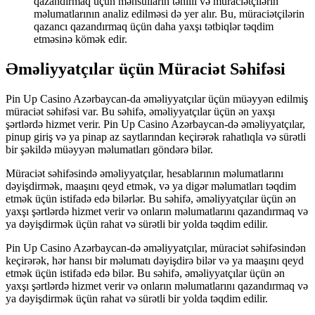
qazandırmaq üçün məhsulların təhlili və müraciətçilərin
məlumatlarının analiz edilməsi də yer alır. Bu, müraciətçilərin
qazancı qazandırmaq üçün daha yaxşı tətbiqlər təqdim
etməsinə kömək edir.
Əməliyyatçılar üçün Müraciət Səhifəsi
Pin Up Casino Azərbaycan-da əməliyyatçılar üçün müəyyən edilmiş
müraciət səhifəsi var. Bu səhifə, əməliyyatçılar üçün ən yaxşı
şərtlərdə hizmet verir. Pin Up Casino Azərbaycan-də əməliyyatçılar,
pinup giriş və ya pinap az saytlarından keçirərək rahatlıqla və sürətli
bir şəkildə müəyyən məlumatları göndərə bilər.
Müraciət səhifəsində əməliyyatçılar, hesablarının məlumatlarını
dəyişdirmək, maaşını qeyd etmək, və ya digər məlumatları təqdim
etmək üçün istifadə edə bilərlər. Bu səhifə, əməliyyatçılar üçün ən
yaxşı şərtlərdə hizmet verir və onların məlumatlarını qazandırmaq və
ya dəyişdirmək üçün rahat və sürətli bir yolda təqdim edilir.
Pin Up Casino Azərbaycan-də əməliyyatçılar, müraciət səhifəsindən
keçirərək, hər hansı bir məlumatı dəyişdirə bilər və ya maaşını qeyd
etmək üçün istifadə edə bilər. Bu səhifə, əməliyyatçılar üçün ən
yaxşı şərtlərdə hizmet verir və onların məlumatlarını qazandırmaq və
ya dəyişdirmək üçün rahat və sürətli bir yolda təqdim edilir.