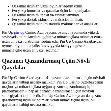
Qazanlar üçün ən yaxşı oyunlar təqdim edilir.
Ən yaxşı bonuslar və qazanlar üçün kampaniyalar.
Qazanlar üçün müraciət və xidmət təminatı.
Ən yaxşı dəstək xidməti və müraciət təminatı.
Qazanlar üçün mühüm statistik məlumatlar və analizlər.
Pin Up
pin-up
Casino Azərbaycan, oyunçu rayonunda yüksək
səviyyədə müraciətçilərə uyğun və müraciətçilərə müraciət etmək
üçün ən yaxşı platforma təqdim edir. Pin Up Casino Azərbaycan,
oyunçu rayonunda yüksək səviyyədə faaliyyət göstərən
müraciətçilər üçün ən yaxşı seçimdir.
Qazancı Qazandırmaq Üçün Növli
Qaydalar
Pin Up Casino Azərbaycan-da qazancı qazandırmaq üçün növbəli
qaydaların tətbiqi necənə malikdir. Pin Up Casino, Azərbaycanın
məşhur və müraciətçilərə uyğun qazancı qazandırmaq üçün
platformasıdır. Pinap az qazancı qazandırmaq üçün növbəli
strategiyaları təqdim edir. Pin Up Casino Azərbaycan-da qazancı
qazandırmaq üçün ilk adımları verən müraciətçilər üçün, bu
qaydaların tətbiqi necənə malikdir.