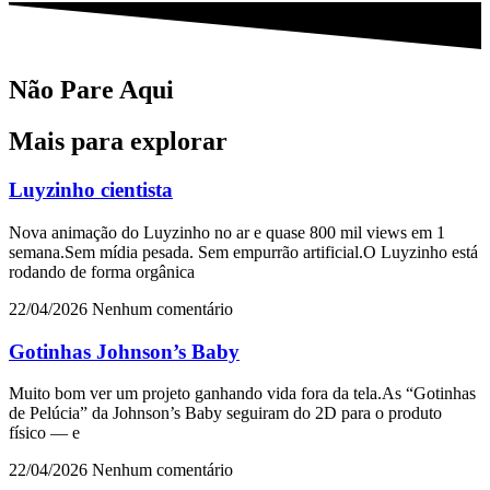
Não Pare Aqui
Mais para explorar
Luyzinho cientista
Nova animação do Luyzinho no ar e quase 800 mil views em 1
semana.Sem mídia pesada. Sem empurrão artificial.O Luyzinho está
rodando de forma orgânica
22/04/2026
Nenhum comentário
Gotinhas Johnson’s Baby
Muito bom ver um projeto ganhando vida fora da tela.As “Gotinhas
de Pelúcia” da Johnson’s Baby seguiram do 2D para o produto
físico — e
22/04/2026
Nenhum comentário