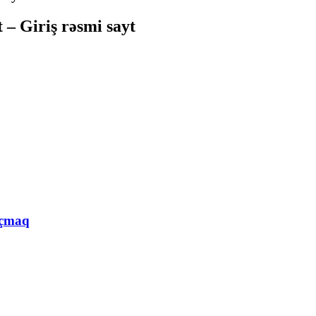
– Giriş rəsmi sayt
açmaq