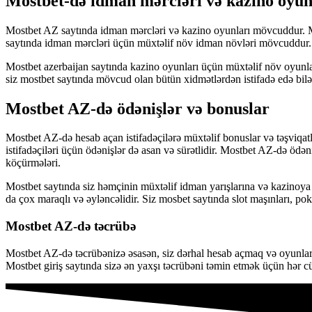
Mostbet-də idman mərcləri və kazino oyun
Mostbet AZ saytında idman mərcləri və kazino oyunları mövcuddur. Mo
saytında idman mərcləri üçün müxtəlif növ idman növləri mövcuddur. S
Mostbet azerbaijan saytında kazino oyunları üçün müxtəlif növ oyunla
siz mostbet saytında mövcud olan bütün xidmətlərdən istifadə edə bilə
Mostbet AZ-də ödənişlər və bonuslar
Mostbet AZ-də hesab açan istifadəçilərə müxtəlif bonuslar və təşviqat
istifadəçiləri üçün ödənişlər də asan və sürətlidir. Mostbet AZ-də ödən
köçürmələri.
Mostbet saytında siz həmçinin müxtəlif idman yarışlarına və kazinoya 
da çox maraqlı və əyləncəlidir. Siz mosbet saytında slot maşınları, poke
Mostbet AZ-də təcrübə
Mostbet AZ-də təcrübənizə əsasən, siz dərhal hesab açmaq və oyunlara 
Mostbet giriş saytında sizə ən yaxşı təcrübəni təmin etmək üçün hər