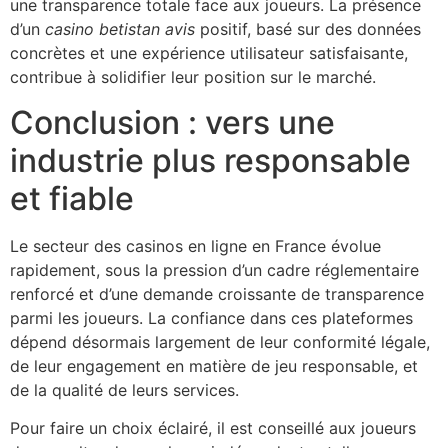
une transparence totale face aux joueurs. La présence
d’un
casino betistan avis
positif, basé sur des données
concrètes et une expérience utilisateur satisfaisante,
contribue à solidifier leur position sur le marché.
Conclusion : vers une
industrie plus responsable
et fiable
Le secteur des casinos en ligne en France évolue
rapidement, sous la pression d’un cadre réglementaire
renforcé et d’une demande croissante de transparence
parmi les joueurs. La confiance dans ces plateformes
dépend désormais largement de leur conformité légale,
de leur engagement en matière de jeu responsable, et
de la qualité de leurs services.
Pour faire un choix éclairé, il est conseillé aux joueurs