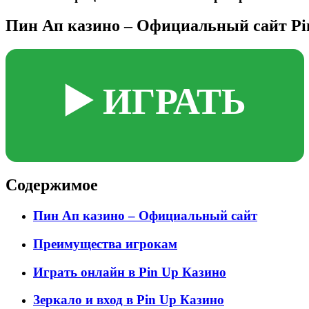
Пин Ап казино – Официальный сайт Pin 
▶️ ИГРАТЬ
Содержимое
Пин Ап казино – Официальный сайт
Преимущества игрокам
Играть онлайн в Pin Up Казино
Зеркало и вход в Pin Up Казино