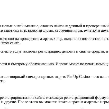
ся новые онлайн-казино, сложно найти надежный и проверенный
 азартных игр, включая слоты, карточные игры, рулетку и друг
ицензию на проведение азартных игр, выдана в соответствии с з
 этом сайте.
ектр услуг, включая регистрацию, депозит и снятие средств, а 
пности и быстрому обслуживанию. Игроки могут получать помощь
ает широкий спектр азартных игр, то Pin Up Casino – это ваш 
ть.
арегистрироваться на сайте, используя регистрационный формуля
 другие. После этого вы можете начать играть в азартные игры,