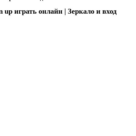
up играть онлайн | Зеркало и вход