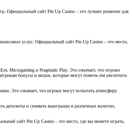
гр. Официальный сайт Pin Up Casino – это лучшее решение для
нансовых услуг. Официальный сайт Pin Up Casino – это место,
t, Microgaming и Pragmatic Play. Это означает, что игроки
ет игрокам бонусы и акции, которые могут помочь им увеличить
ами. Это означает, что игроки могут испытать атмосферу
лать депозиты и снимать выигрыши в различных валютах,
ьный сайт Pin Up Casino – это место, где вы можете играть,