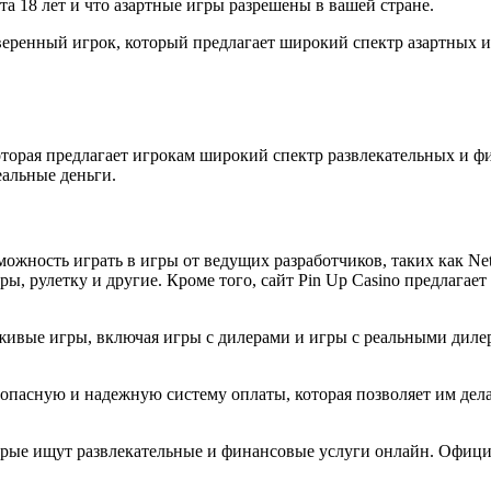
та 18 лет и что азартные игры разрешены в вашей стране.
веренный игрок, который предлагает широкий спектр азартных и
торая предлагает игрокам широкий спектр развлекательных и фи
еальные деньги.
жность играть в игры от ведущих разработчиков, таких как NetEn
гры, рулетку и другие. Кроме того, сайт Pin Up Casino предлага
 живые игры, включая игры с дилерами и игры с реальными дилер
зопасную и надежную систему оплаты, которая позволяет им де
орые ищут развлекательные и финансовые услуги онлайн. Официал