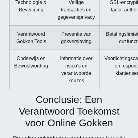
Technologie &
Veilige
SSL-encrypti
Beveiliging
transacties en
factor authen
gegevensprivacy
Verantwoord
Preventie van
Betalingslimiet
Gokken Tools
gokverslaving
out funct
Onderwijs en
Informatie over
Voorlichtings
Bewustwording
risico’s en
en respon
verantwoorde
klantense
keuzes
Conclusie: Een
Verantwoord Toekomst
voor Online Gokken
De online gokindustrie staat voor een transitie