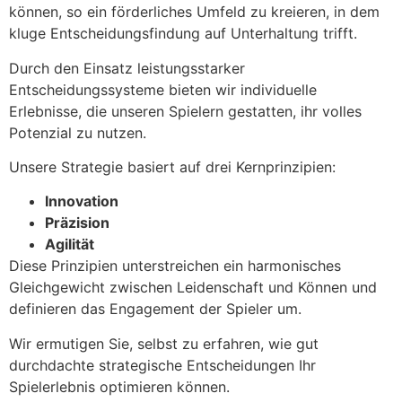
können, so ein förderliches Umfeld zu kreieren, in dem
kluge Entscheidungsfindung auf Unterhaltung trifft.
Durch den Einsatz leistungsstarker
Entscheidungssysteme bieten wir individuelle
Erlebnisse, die unseren Spielern gestatten, ihr volles
Potenzial zu nutzen.
Unsere Strategie basiert auf drei Kernprinzipien:
Innovation
Präzision
Agilität
Diese Prinzipien unterstreichen ein harmonisches
Gleichgewicht zwischen Leidenschaft und Können und
definieren das Engagement der Spieler um.
Wir ermutigen Sie, selbst zu erfahren, wie gut
durchdachte strategische Entscheidungen Ihr
Spielerlebnis optimieren können.