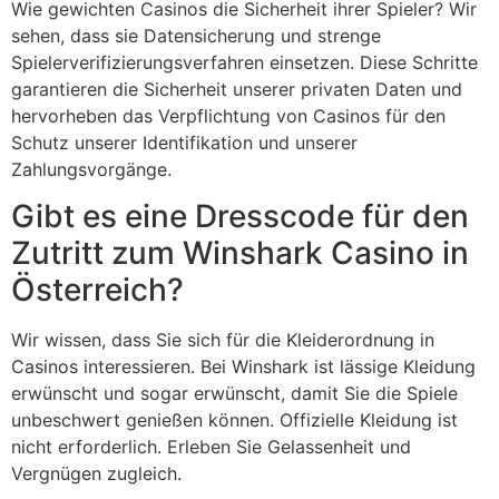
Wie gewichten Casinos die Sicherheit ihrer Spieler? Wir
sehen, dass sie Datensicherung und strenge
Spielerverifizierungsverfahren einsetzen. Diese Schritte
garantieren die Sicherheit unserer privaten Daten und
hervorheben das Verpflichtung von Casinos für den
Schutz unserer Identifikation und unserer
Zahlungsvorgänge.
Gibt es eine Dresscode für den
Zutritt zum Winshark Casino in
Österreich?
Wir wissen, dass Sie sich für die Kleiderordnung in
Casinos interessieren. Bei Winshark ist lässige Kleidung
erwünscht und sogar erwünscht, damit Sie die Spiele
unbeschwert genießen können. Offizielle Kleidung ist
nicht erforderlich. Erleben Sie Gelassenheit und
Vergnügen zugleich.