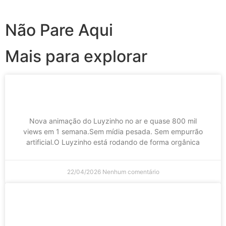
Não Pare Aqui
Mais para explorar
Luyzinho Cientista
Nova animação do Luyzinho no ar e quase 800 mil
views em 1 semana.Sem mídia pesada. Sem empurrão
artificial.O Luyzinho está rodando de forma orgânica
22/04/2026
Nenhum comentário
Gotinhas Johnson’s Baby