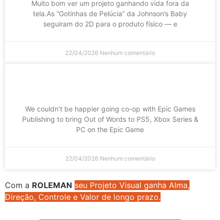
Muito bom ver um projeto ganhando vida fora da
tela.As “Gotinhas de Pelúcia” da Johnson’s Baby
seguiram do 2D para o produto físico — e
22/04/2026
Nenhum comentário
Out Of Words
We couldn’t be happier going co-op with Epic Games
Publishing to bring Out of Words to PS5, Xbox Series &
PC on the Epic Game
22/04/2026
Nenhum comentário
Com a
ROLEMAN
seu Projeto Visual ganha Alma,
Direção, Controle e Valor de longo prazo.