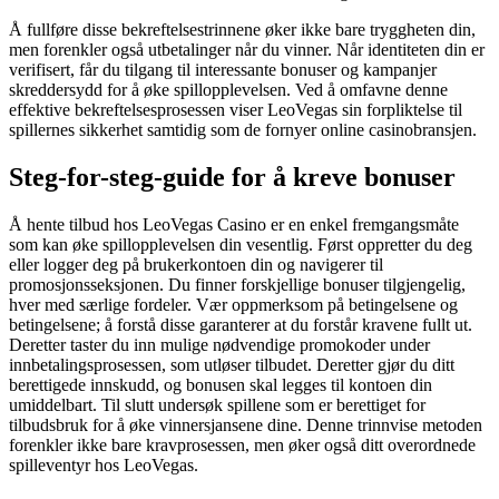
Å fullføre disse bekreftelsestrinnene øker ikke bare tryggheten din,
men forenkler også utbetalinger når du vinner. Når identiteten din er
verifisert, får du tilgang til interessante bonuser og kampanjer
skreddersydd for å øke spillopplevelsen. Ved å omfavne denne
effektive bekreftelsesprosessen viser LeoVegas sin forpliktelse til
spillernes sikkerhet samtidig som de fornyer online casinobransjen.
Steg-for-steg-guide for å kreve bonuser
Å hente tilbud hos LeoVegas Casino er en enkel fremgangsmåte
som kan øke spillopplevelsen din vesentlig. Først oppretter du deg
eller logger deg på brukerkontoen din og navigerer til
promosjonsseksjonen. Du finner forskjellige bonuser tilgjengelig,
hver med særlige fordeler. Vær oppmerksom på betingelsene og
betingelsene; å forstå disse garanterer at du forstår kravene fullt ut.
Deretter taster du inn mulige nødvendige promokoder under
innbetalingsprosessen, som utløser tilbudet. Deretter gjør du ditt
berettigede innskudd, og bonusen skal legges til kontoen din
umiddelbart. Til slutt undersøk spillene som er berettiget for
tilbudsbruk for å øke vinnersjansene dine. Denne trinnvise metoden
forenkler ikke bare kravprosessen, men øker også ditt overordnede
spilleventyr hos LeoVegas.