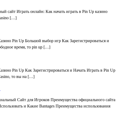
й сайт Играть онлайн: Как начать играть в Pin Up казино
asino […]
зино Pin Up Большой выбор игр Как Зарегистрироваться и
одное время, то pin up […]
но Pin Up Как Зарегистрироваться и Начать Играть в Pin Up
sino, то вы на […]
)
ициальный Сайт для Игроков Преимущества официального сайта
к Использовать и Какие Вantages Преимущества использования