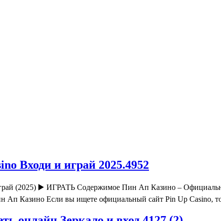
no Входи и играй 2025.4952
играй (2025) ▶️ ИГРАТЬ Содержимое Пин Ап Казино – Официальн
ин Ап Казино Если вы ищете официальный сайт Pin Up Casino, т
ть онлайн Зеркало и вход.4127 (2)