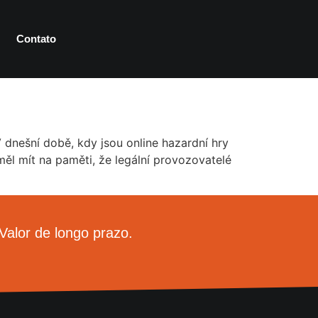
Contato
V dnešní době, kdy jsou online hazardní hry
 měl mít na paměti, že legální provozovatelé
Valor de longo prazo.