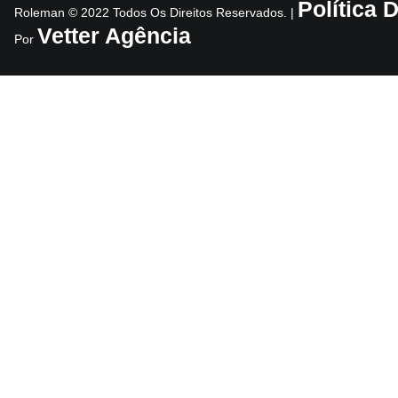
Política 
Roleman © 2022 Todos Os Direitos Reservados. |
Vetter Agência
Por