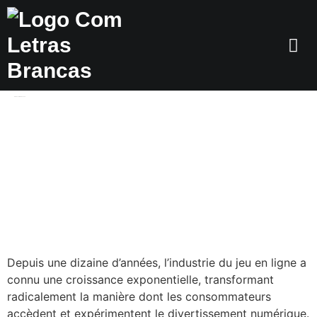
Dia:
9 de outubro de 2025
Le Rôle Stratégique Des
Plateformes De Casino En
Ligne Dans L’évolution Du
Secteur Du Divertissement
Numérique
Depuis une dizaine d’années, l’industrie du jeu en ligne a
connu une croissance exponentielle, transformant
radicalement la manière dont les consommateurs
accèdent et expérimentent le divertissement numérique.