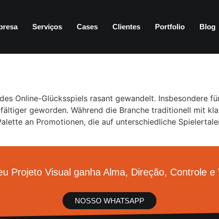
presa
Serviços
Cases
Clientes
Portfolio
Blog
nsboni Im Online-Casino: Ein Leitfad
 des Online-Glücksspiels rasant gewandelt. Insbesondere fü
lfältiger geworden. Während die Branche traditionell mit k
 Palette an Promotionen, die auf unterschiedliche Spielertal
eu Projeto Visual ganha Alma, Direção, Controle e 
NOSSO WHATSAPP